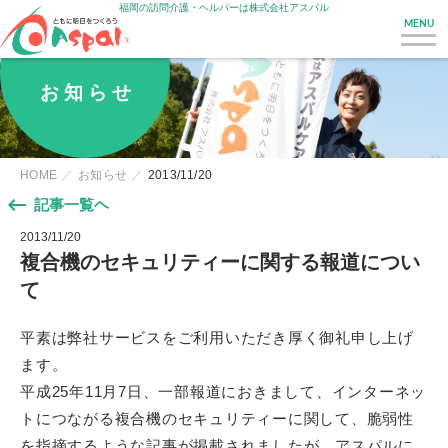
福岡の訪問介護・ヘルパーは株式会社アスパル
MENU
お 知 ら せ
HOME
お知らせ
2013/11/20
keyboard_backspace
記事一覧ヘ
2013/11/20
複合機のセキュリティーに関する報道につい
て
平素は弊社サービスをご利用いただき厚く御礼申し上げ
ます。
平成25年11月7日、一部報道におきまして、インターネッ
トにつながる複合機のセキュリティーに関して、脆弱性
を指摘するような記事が掲載されましたが、アスパルに