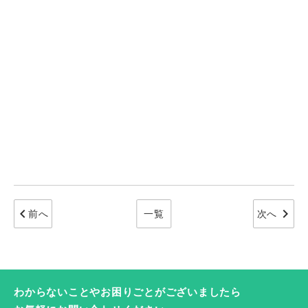
chevron_left
chevron_right
前へ
一覧
次へ
わからないことやお困りごとがございましたら