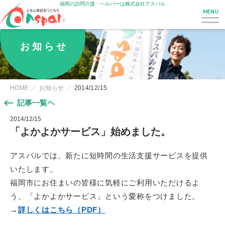
福岡の訪問介護・ヘルパーは株式会社アスパル
MENU
お 知 ら せ
HOME
お知らせ
2014/12/15
keyboard_backspace
記事一覧ヘ
2014/12/15
「よかよかサービス」始めました。
アスパルでは、新たに短時間の生活支援サービスを提供
いたします。
福岡市にお住まいの皆様に気軽にご利用いただけるよ
う、「よかよかサービス」という愛称をつけました。
→
詳しくはこちら（PDF）