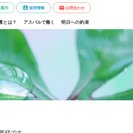
account_box
mail
社案内
採用情報
お問合わせ
護とは？
アスパルで働く
明日への約束
業様です。