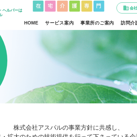
business
会
・ヘルパーは
ル
HOME
サービス案内
事業所のご案内
訪問介
株式会社アスパルの事業方針に共感し、
進・拡大のための技術提供を行って下さっている企